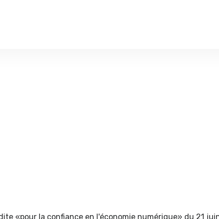
e dite «pour la confiance en l'économie numérique» du 21 jui